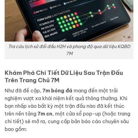
Tra cứu lịch sử đối đầu H2H và phong độ qua dữ liệu KQBD
7M
Khám Phá Chi Tiết Dữ Liệu Sau Trận Đấu
Trên Trang Chủ 7M
Như đã đề cập,
7m bóng đá
mang đến một trải
nghiệm vượt xa khái niệm kết quả thông thường. Khi
bạn nhấp vào bất kỳ một trận đấu nào đã kết thúc
trên nền tảng
7m cn
, một cửa sổ pop-up (hoặc trang
chi tiết) sẽ mở ra, cung cấp bản báo cáo chuyên sâu
bao gồm: