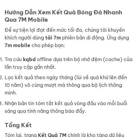
Hướng Dẫn Xem Kết Quả Bóng Đá Nhanh
Qua 7M Mobile
Để sự tiện lợi đạt đến mức tối đa, chúng tôi khuyến
khích người dùng
tải 7m
phiên bản di động. Ứng dụng
7m mobile
cho phép bạn:
Tra cứu
kqbd
offline dựa trên bộ nhớ đệm (cache) của
lần truy cập gần nhất.
Lọc kết quả theo ngày tháng (lùi về quá khứ lên đến
10 năm) vô cùng mượt mà thông qua bộ lịch thông
minh.
Nhận bản tin tóm tắt kết quả vòng đấu vào mỗi buổi
sáng qua tính năng thông báo đẩy.
Tổng Kết
Tóm lại, trang
Kết Quả 7M
chính là kho tàng dữ liệu