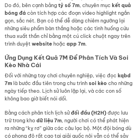
Do đó, bên cạnh bảng
tỷ số 7m
, chuyên mục
kết quả
bóng đá
còn tích hợp các đoạn video highlight ngắn
gọn, sắc nét. Bạn có thể dễ dàng chiêm ngưỡng lại
những siêu phẩm bàn thắng hoặc các tình huống cứu
thua xuất thần chỉ bằng một cú click chuột ngay trên
trình duyệt
website
hoặc
app 7m
.
Ứng Dụng Kết Quả 7M Để Phân Tích Và Soi
Kèo Nhà Cái
Đối với những tay chơi chuyên nghiệp, việc đọc
kqbd
7m
là bước đầu tiên trong chu trình
soi kèo
cho những
ngày tiếp theo. Lịch sử luôn lặp lại, và các con số
không bao giờ biết nói dối.
Bằng cách phân tích lịch sử
đối đầu (H2H)
được lưu
trữ trong kho
dữ liệu 7m
, người chơi có thể phát hiện
ra những “kỵ rơ” giữa các câu lạc bộ. Một đội bóng dù
có phong độ rất cao tại giải quốc nội vẫn có thể sảy